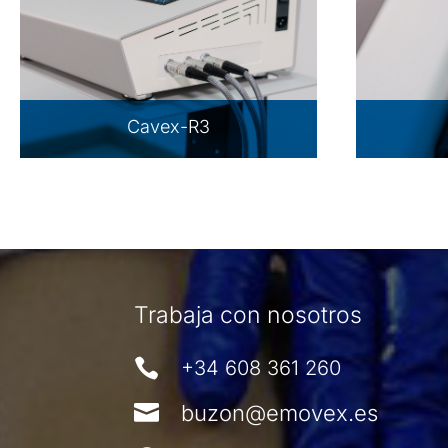
Cavex-R3
Trabaja con nosotros

+34 608 361 260

buzon@emovex.es