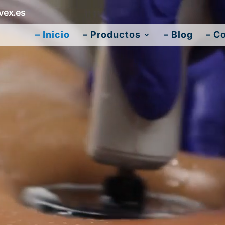
ex.es
– Inicio
– Productos
– Blog
– C