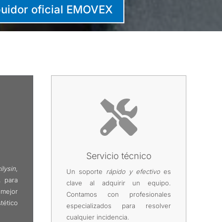
ibuidor oficial EMOVEX

Servicio técnico
ilysin
,
Un soporte
rápido y efectivo
es
, para
clave al adquirir un equipo.
ejor
Contamos con profesionales
ético
especializados para resolver
cualquier incidencia.