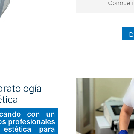
Conoce n
D
aratología
tica
icando con un
los profesionales
 estética para