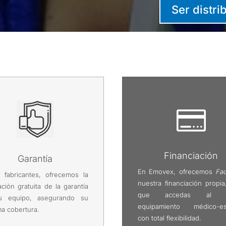
Ser distr

Financiación
Garantía
En Emovex, ofrecemos
Fac
fabricantes, ofrecemos la
nuestra financiación propia
ación gratuita de la garantía
que accedas al m
u equipo, asegurando su
equipamiento médico-est
a cobertura.
con total flexibilidad.