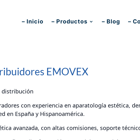
ex.es
– Inicio
– Productos
– Blog
– C
tribuidores EMOVEX
distribución
dores con experiencia en aparatología estética, d
red en España y Hispanoamérica.
ica avanzada, con altas comisiones, soporte técnico y