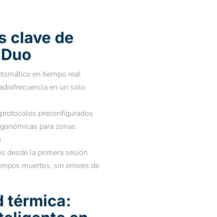
s clave de
‑Duo
utomático en tiempo real
radiofrecuencia en un solo
 y protocolos preconfigurados
rgonómicas para zonas
s
es desde la primera sesión
iempos muertos, sin errores de
 térmica: