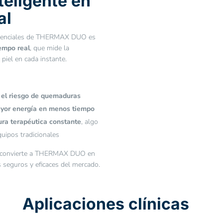
teligente en
al
erenciales de THERMAX DUO es
empo real
, que mide la
piel en cada instante.
 el riesgo de quemaduras
yor energía en menos tiempo
ra terapéutica constante
, algo
uipos tradicionales
o convierte a THERMAX DUO en
 seguros y eficaces del mercado.
Aplicaciones clínicas