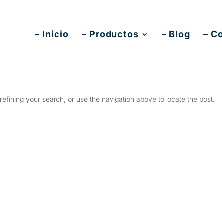
ex.es
– Inicio
– Productos
– Blog
– C
efining your search, or use the navigation above to locate the post.